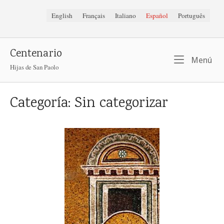
Ir
English
Français
Italiano
Español
Português
al
contenido
Centenario
Me
Menú
Hijas de San Paolo
Categoría:
Sin categorizar