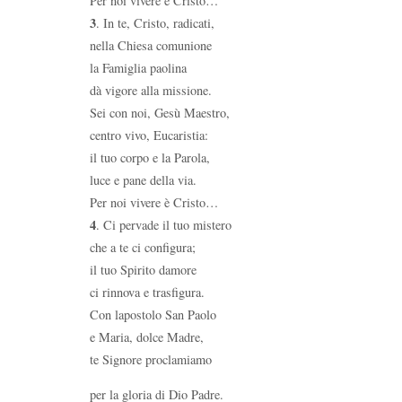
Per noi vivere è Cristo…
3
. In te, Cristo, radicati,
nella Chiesa comunione
la Famiglia paolina
dà vigore alla missione.
Sei con noi, Gesù Maestro,
centro vivo, Eucaristia:
il tuo corpo e la Parola,
luce e pane della via.
Per noi vivere è Cristo…
4
. Ci pervade il tuo mistero
che a te ci configura;
il tuo Spirito damore
ci rinnova e trasfigura.
Con lapostolo San Paolo
e Maria, dolce Madre,
te Signore proclamiamo
per la gloria di Dio Padre.