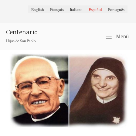
Ir
English
Français
Italiano
Español
Português
al
contenido
Centenario
Me
Menú
Hijas de San Paolo