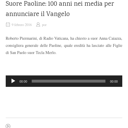
Suore Paoline: 100 anni nei media per
annunciare il Vangelo
9 febrero 2016
por
Roberto Piermarini, di Radio Vaticana, ha chiesto a suor Anna Caiazza,
consigliera generale delle Paoline, quale eredità ha lasciato alle Figlie
di San Paolo suor Tecla Merlo.
Reproductor
00:00
00:00
de
audio