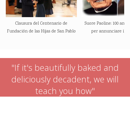
Clausura del Centenario de
Suore Paoline: 100 anni
Fundación de las Hijas de San Pablo
per annunciare il V
"If it's beautifully baked and
deliciously decadent, we will
teach you how"