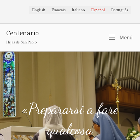
Ir
English
Français
Italiano
Español
Português
al
contenido
Centenario
Me
Menú
Hijas de San Paolo
«Prepararsi a fare
qualcosa