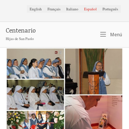
Ir
English
Français
Italiano
Español
Português
al
contenido
Centenario
Me
Menú
Hijas de San Paolo