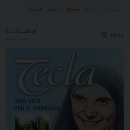
Skip
English
Français
Italiano
Español
Português
to
content
Centenario
Me
Menu
Figlie di San Paolo