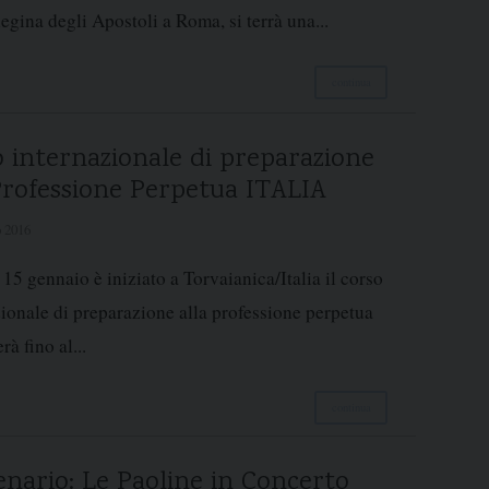
gina degli Apostoli a Roma, si terrà una...
continua
 internazionale di preparazione
Professione Perpetua
ITALIA
 2016
15 gennaio è iniziato a Torvaianica/Italia il corso
ionale di preparazione alla professione perpetua
rà fino al...
continua
nario: Le Paoline in Concerto