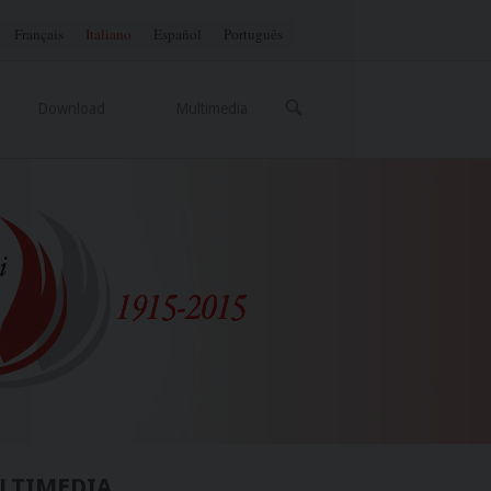
Français
Italiano
Español
Português
OPEN
Download
Multimedia
SEARCH
BAR
LTIMEDIA