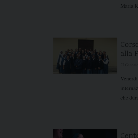
Maria Re
Corso
alla 
27 Gennaio
Venerdì 
internaz
che dure
Cente