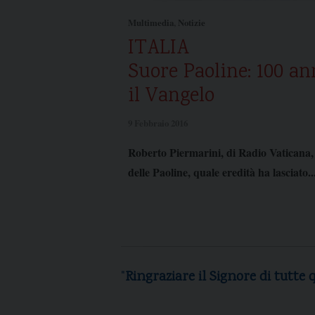
Multimedia
,
Notizie
ITALIA
Suore Paoline: 100 a
il Vangelo
9 Febbraio 2016
Roberto Piermarini, di Radio Vaticana, 
delle Paoline, quale eredità ha lasciato..
"
Ringraziare
il
Signore
queste
be
A
s
d
p
l
e
m
m
i
di
tutte