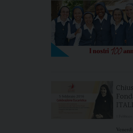
Chius
Fonda
ITAL
1 Febbraio
Venerdì 