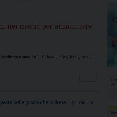
nni nei media per annunciare
ha chiesto a suor Anna Caiazza, consigliera generale
.
continua
lle
grazie
ci
dona
…" (T. Merlo
)
M
e
f
s
a
a
a
d
che