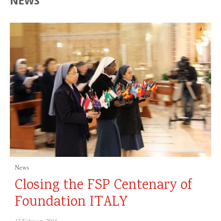
NEWS
News
Closing the FSP Centenary of
Foundation
ITALY