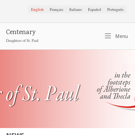
Skip
English
Français
Italiano
Español
Português
to
content
Centenary
Me
Menu
Daughters of St. Paul