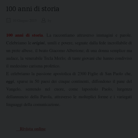
100 anni di storia
10 Giugno 2015
by
100 anni di storia
.
La raccontiamo attraverso immagini e parole.
origini
Celebriamo le
, umili e povere, segnate dalla fede incrollabile di
un prete albese, il beato Giacomo Alberione; di una donna semplice ma
audace, la venerabile Tecla Merlo; di tante giovani che hanno condiviso
il medesimo carisma profetico.
E celebriamo la passione apostolica di 2300 Figlie di San Paolo che,
oggi
, sparse in 50 paesi dei cinque continenti, diffondono il pane del
Vangelo, sentendo nel cuore, come lapostolo Paolo, lurgenza
dellannuncio della Parola, attraverso le molteplici forme e i variegati
linguaggi della comunicazione.
Rivista online