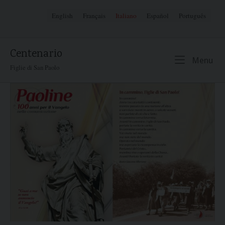
Skip
English
Français
Italiano
Español
Português
to
content
Centenario
Me
Menu
Figlie di San Paolo