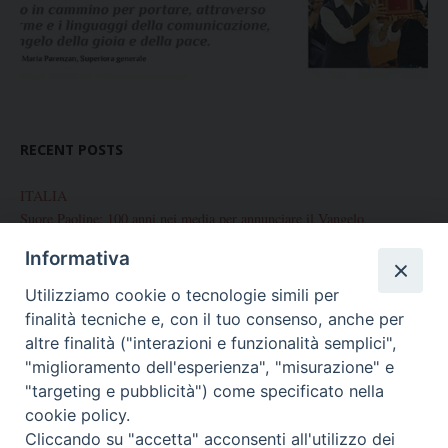
RECENT POSTS
ITALIA
Suore Paoline: 100 anni nei media per annunciare il Vangelo
Informativa
Chiusura del Centenario di Fondazione delle Figlie di San Paolo
Utilizziamo cookie o tecnologie simili per
Corso internazionale di preparazione alla Professione Perpetua
finalità tecniche e, con il tuo consenso, anche per
Palermo: Conclusione Centenario di fondazione
altre finalità ("interazioni e funzionalità semplici",
"miglioramento dell'esperienza", "misurazione" e
Celebrazione del Centenario a Brescia
"targeting e pubblicità") come specificato nella
cookie policy.
Cliccando su "accetta" acconsenti all'utilizzo dei