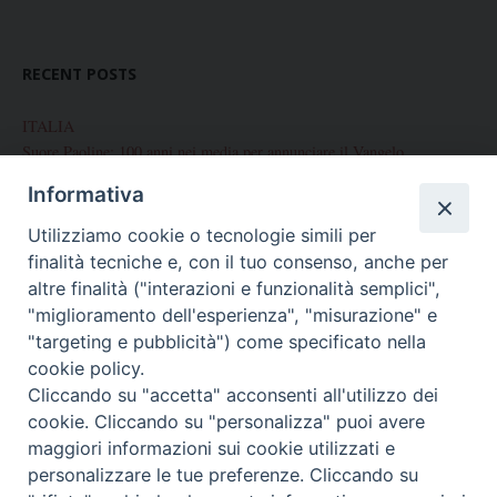
RECENT POSTS
ITALIA
Suore Paoline: 100 anni nei media per annunciare il Vangelo
Informativa
Chiusura del Centenario di Fondazione delle Figlie di San Paolo
Utilizziamo cookie o tecnologie simili per
Corso internazionale di preparazione alla Professione Perpetua
finalità tecniche e, con il tuo consenso, anche per
Palermo: Conclusione Centenario di fondazione
altre finalità ("interazioni e funzionalità semplici",
"miglioramento dell'esperienza", "misurazione" e
Celebrazione del Centenario a Brescia
"targeting e pubblicità") come specificato nella
cookie policy.
Cliccando su "accetta" acconsenti all'utilizzo dei
cookie. Cliccando su "personalizza" puoi avere
ARCHIVES
maggiori informazioni sui cookie utilizzati e
Archives
personalizzare le tue preferenze. Cliccando su