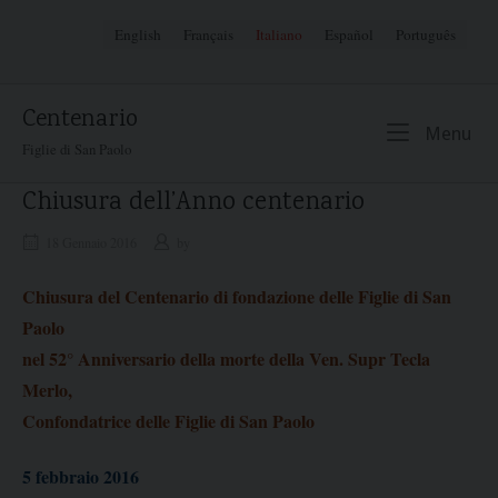
Skip
English
Français
Italiano
Español
Português
to
content
Centenario
Me
Menu
Figlie di San Paolo
Chiusura dell’Anno centenario
18 Gennaio 2016
by
Chiusura del Centenario di fondazione delle Figlie di San
Paolo
nel 52° Anniversario della morte della Ven. Supr Tecla
Merlo,
Confondatrice delle Figlie di San Paolo
5 febbraio 2016