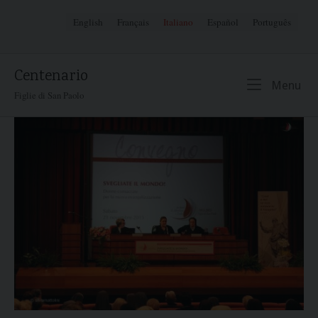
Skip
English
Français
Italiano
Español
Português
to
content
Centenario
Me
Menu
Figlie di San Paolo