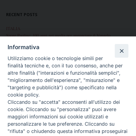
RECENT POSTS
ITALIA
Suore Paoline: 100 anni nei media per annunciare il Vangelo
Informativa
Chiusura del Centenario di Fondazione delle Figlie di San Paolo
Utilizziamo cookie o tecnologie simili per
Corso internazionale di preparazione alla Professione Perpetua
finalità tecniche e, con il tuo consenso, anche per
Palermo: Conclusione Centenario di fondazione
altre finalità ("interazioni e funzionalità semplici",
"miglioramento dell'esperienza", "misurazione" e
Celebrazione del Centenario a Brescia
"targeting e pubblicità") come specificato nella
cookie policy.
Cliccando su "accetta" acconsenti all'utilizzo dei
cookie. Cliccando su "personalizza" puoi avere
ARCHIVES
maggiori informazioni sui cookie utilizzati e
Archives
personalizzare le tue preferenze. Cliccando su
"rifiuta" o chiudendo questa informativa proseguirai