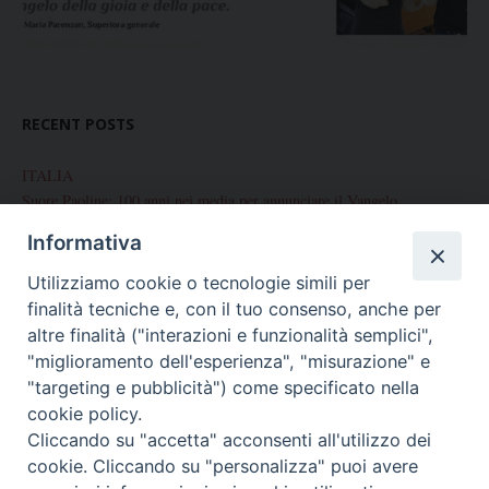
RECENT POSTS
ITALIA
Suore Paoline: 100 anni nei media per annunciare il Vangelo
Informativa
Chiusura del Centenario di Fondazione delle Figlie di San Paolo
Utilizziamo cookie o tecnologie simili per
Corso internazionale di preparazione alla Professione Perpetua
finalità tecniche e, con il tuo consenso, anche per
Palermo: Conclusione Centenario di fondazione
altre finalità ("interazioni e funzionalità semplici",
"miglioramento dell'esperienza", "misurazione" e
Celebrazione del Centenario a Brescia
"targeting e pubblicità") come specificato nella
cookie policy.
Cliccando su "accetta" acconsenti all'utilizzo dei
cookie. Cliccando su "personalizza" puoi avere
ARCHIVES