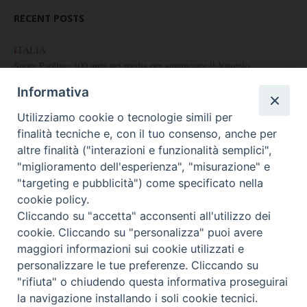
RECENT POSTS
ITALIA
Suore Paoline: 100 anni nei media per annunciare il Vangelo
Informativa
Chiusura del Centenario di Fondazione delle Figlie di San Paolo
Utilizziamo cookie o tecnologie simili per
Corso internazionale di preparazione alla Professione Perpetua
finalità tecniche e, con il tuo consenso, anche per
Palermo: Conclusione Centenario di fondazione
altre finalità ("interazioni e funzionalità semplici",
"miglioramento dell'esperienza", "misurazione" e
Celebrazione del Centenario a Brescia
"targeting e pubblicità") come specificato nella
cookie policy.
Cliccando su "accetta" acconsenti all'utilizzo dei
cookie. Cliccando su "personalizza" puoi avere
ARCHIVES
maggiori informazioni sui cookie utilizzati e
Archives
personalizzare le tue preferenze. Cliccando su
"rifiuta" o chiudendo questa informativa proseguirai
la navigazione installando i soli cookie tecnici.