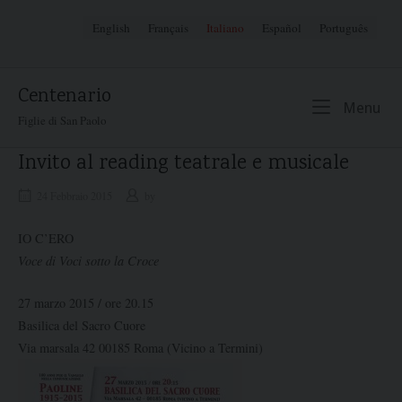
Skip
English
Français
Italiano
Español
Português
to
content
Centenario
Me
Menu
Figlie di San Paolo
Invito al reading teatrale e musicale
24 Febbraio 2015
by
IO C’ERO
Voce di Voci sotto la Croce
27 marzo 2015 / ore 20.15
Basilica del Sacro Cuore
Via marsala 42 00185 Roma (Vicino a Termini)