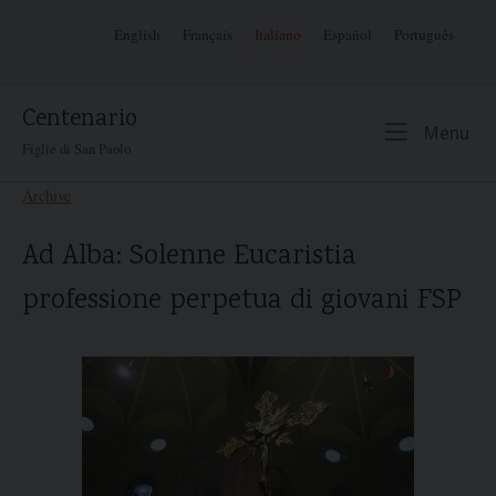
Skip
English
Français
Italiano
Español
Português
to
content
Centenario
Me
Menu
Figlie di San Paolo
Archive
Ad Alba: Solenne Eucaristia
professione perpetua di giovani FSP