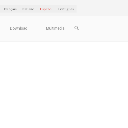
Français
Italiano
Español
Português
ABRIR
Download
Multimedia
BARRA
DE
BÚSQUEDA