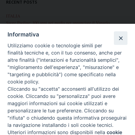
RECENT POSTS
ITALIA
Suore Paoline: 100 anni nei media per annunciare il Vangelo
Informativa
Chiusura del Centenario di Fondazione delle Figlie di San Paolo
Utilizziamo cookie o tecnologie simili per
Corso internazionale di preparazione alla Professione Perpetua
finalità tecniche e, con il tuo consenso, anche per
Palermo: Conclusione Centenario di fondazione
altre finalità ("interazioni e funzionalità semplici",
"miglioramento dell'esperienza", "misurazione" e
Celebrazione del Centenario a Brescia
"targeting e pubblicità") come specificato nella
cookie policy.
Cliccando su "accetta" acconsenti all'utilizzo dei
cookie. Cliccando su "personalizza" puoi avere
ARCHIVES
maggiori informazioni sui cookie utilizzati e
Archives
personalizzare le tue preferenze. Cliccando su
"rifiuta" o chiudendo questa informativa proseguirai
la navigazione installando i soli cookie tecnici.
Copyright © 2026 Centenario
Theme by
SiteOrigin
PREFERENZE COOKIE
Ulteriori informazioni sono disponibili nella
cookie