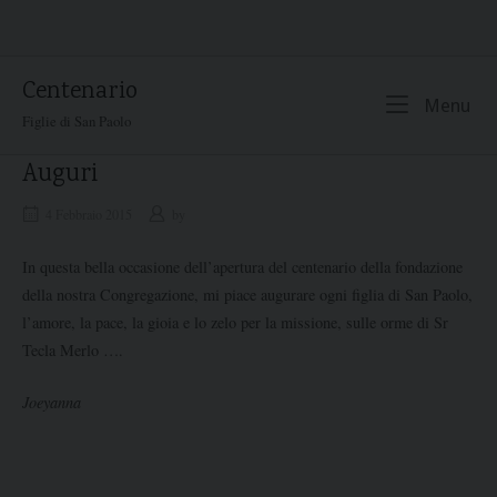
Skip
to
content
Centenario
Me
Menu
Figlie di San Paolo
Auguri
4 Febbraio 2015
by
In questa bella occasione dell’apertura del centenario della fondazione
della nostra Congregazione, mi piace augurare ogni figlia di San Paolo,
l’amore, la pace, la gioia e lo zelo per la missione, sulle orme di Sr
Tecla Merlo ….
Joeyanna