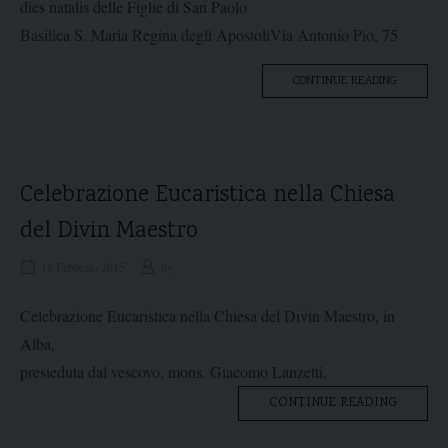
dies natalis delle Figlie di San Paolo
Basilica S. Maria Regina degli Apostoli
Via Antonio Pio, 75
“CELEBRA
CONTINUE READING
EUCARIST
ROMA”
Celebrazione Eucaristica nella Chiesa
del Divin Maestro
16 Febbraio 2015
by
Celebrazione Eucaristica nella Chiesa del Divin Maestro, in
Alba,
presieduta dal vescovo, mons. Giacomo Lanzetti,
“CELEB
CONTINUE READING
EUCARI
NELLA
CHIESA