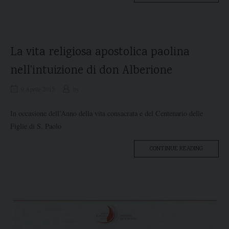
PORTALE
INTERNE
PAOLINE.I
La vita religiosa apostolica paolina
nell’intuizione di don Alberione
9 Aprile 2015
by
In occasione dell’Anno della vita consacrata e del Centenario delle
Figlie di S. Paolo
“LA
CONTINUE READING
VITA
RELIGIOS
APOSTOLI
PAOLINA
NELL’INT
DI
DON
ALBERION