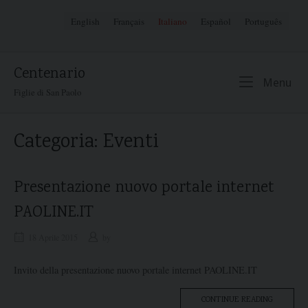
Skip
English
Français
Italiano
Español
Português
to
content
Centenario
Me
Menu
Figlie di San Paolo
Categoria:
Eventi
Presentazione nuovo portale internet
PAOLINE.IT
18 Aprile 2015
by
Invito della presentazione nuovo portale internet PAOLINE.IT
“PRESEN
CONTINUE READING
NUOVO