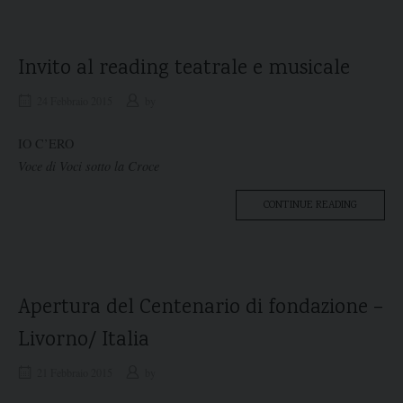
DI
FONDAZI
COMO”
Invito al reading teatrale e musicale
24 Febbraio 2015
by
IO C’ERO
Voce di Voci sotto la Croce
“INVITO
CONTINUE READING
AL
READING
TEATRAL
E
MUSICALE
Apertura del Centenario di fondazione –
Livorno/ Italia
21 Febbraio 2015
by