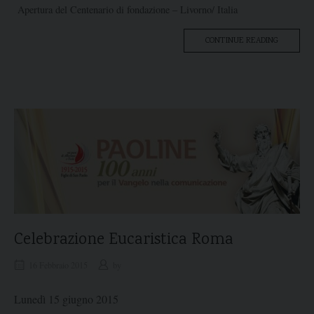
Apertura del Centenario di fondazione – Livorno/ Italia
“APERTU
CONTINUE READING
DEL
CENTENA
DI
FONDAZI
–
LIVORNO/
ITALIA”
Celebrazione Eucaristica Roma
16 Febbraio 2015
by
Lunedì 15 giugno 2015