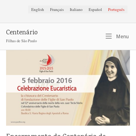
Skip
English
Français
Italiano
Español
Português
to
content
Centenário
Me
Menu
Filhas de São Paulo